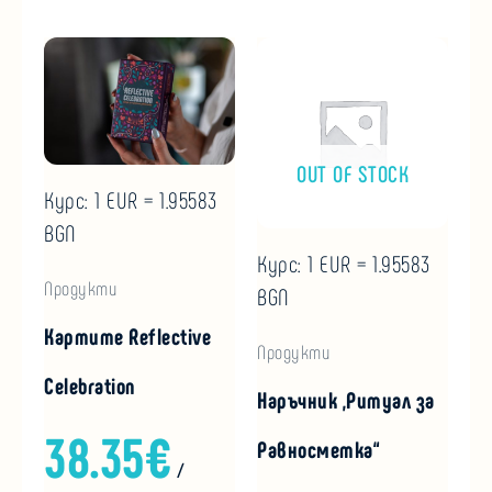
OUT OF STOCK
Курс: 1 EUR = 1.95583
BGN
Курс: 1 EUR = 1.95583
Продукти
BGN
Картите Reflective
Продукти
Celebration
Наръчник „Ритуал за
38.35
€
Равносметка“
/