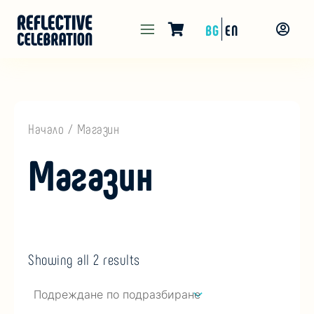
Skip
Main
BG
EN
to
Menu
content
Начало
/ Магазин
Магазин
Showing all 2 results