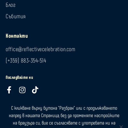
Блог
Събития
Контакти
office@reflectivecelebration.com
(+359) 883-354-514
Последвайте ни
F
I
T
a
n
i
c
s
k
С кликване върху бутона "Разбрах" или с продължаването
e
t
t
напред в нашата Страница, без да променяте настройките
b
a
o
на браузъра си, вие се съгласявате с употребата ни на
Общи условия
|
Политика за поверителност
|
Политика за бисквитки
|
o
g
k