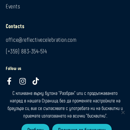
Events
Contacts
office@reflectivecelebration.com
(+359) 883-354-514
Follow us
F
I
T
a
n
i
С кликване върху бутона "Разбрах" или с продължаването
c
s
k
напред в нашата Страница, без да променяте настройките на
e
t
t
браузъра си, вие се съгласявате с употребата ни на бисквитки и
b
a
o
Terms of Use
|
Privacy Policy
|
Cookie Policy
|
Shipping Policy
| All rights
приемате използването на всички "бисквитки".
o
g
k
reserved © 2025 Reflective Celebration | Created by
Webdesh
o
r
Разбрах
Политика за бисквитки