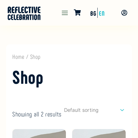
Skip
Main
BG
EN
to
Menu
content
Home
/ Shop
Shop
Showing all 2 results