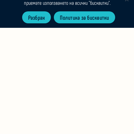
приемате използването на всички "бисквитки".
Разбрах
Политика за бисквитки
Main
The Power of Conscious Reflection
About the differences and benefits of a deeper
and conscious annual reflection.